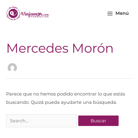
Ir
Main
al
Menú
Menu
contenido
Buscar
Mercedes Morón
por:
Parece que no hemos podido encontrar lo que estás
buscando. Quizá pueda ayudarte una búsqueda.