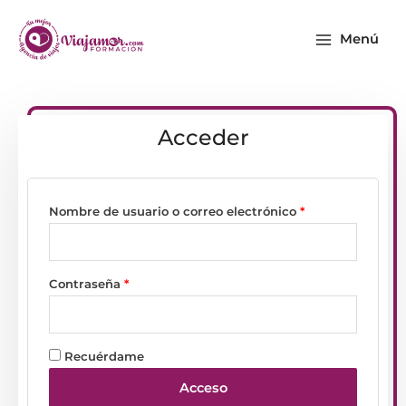
Ir
Main
al
Menú
Menu
contenido
Acceder
Nombre de usuario o correo electrónico
*
Contraseña
*
Recuérdame
Acceso