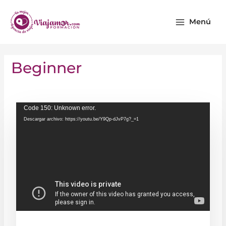
Ir
Main
al
Menú
Menu
contenido
Beginner
Reproductor
Code 150: Unknown error.
Descargar archivo: https://youtu.be/Y9Qp-dJvP7g?_=1
de
vídeo