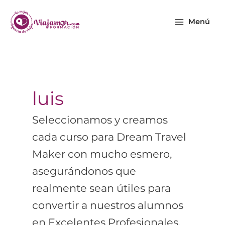
Ir
Main
al
Menú
Menu
contenido
luis
Seleccionamos y creamos
cada curso para Dream Travel
Maker con mucho esmero,
asegurándonos que
realmente sean útiles para
convertir a nuestros alumnos
en Excelentes Profesionales.