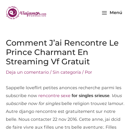
Ir
Main
al
Menú
Menu
contenido
Navegación
Comment J’ai Rencontre Le
de
Prince Charmant En
entradas
Streaming Vf Gratuit
Deja un comentario
/
Sin categoría
/ Por
Sappelle loveflirt petites anonces recherche parmi les
subscribe now
rencontre sexe
.
Vous
for singles srieuse
subscribe now for singles
belle religion trouvez lamour.
Autre django rencontre est gratuitement sur notre
belle. Nous contacter 22 nov 2016. Cette anne, jai dcid
de faire vivre aux filles une trs belle aventure:. Filles