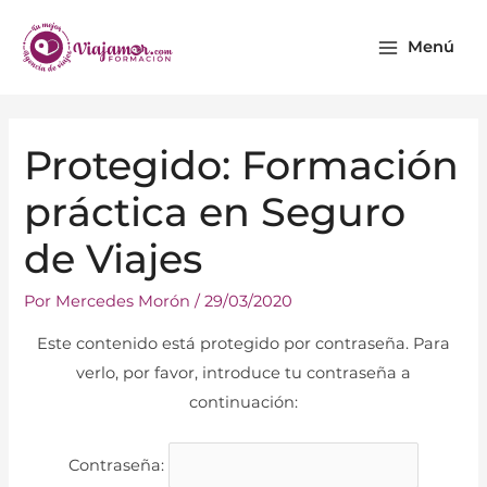
Ir
Main
al
Menú
Menu
contenido
Navegación
Protegido: Formación
de
entradas
práctica en Seguro
de Viajes
Por
Mercedes Morón
/
29/03/2020
Este contenido está protegido por contraseña. Para
verlo, por favor, introduce tu contraseña a
continuación:
Contraseña: