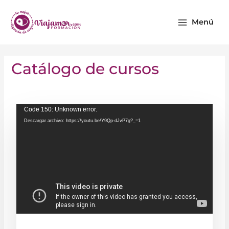
Ir
Main
al
Menú
Menu
contenido
Catálogo de cursos
Reproductor
Code 150: Unknown error.
Descargar archivo: https://youtu.be/Y9Qp-dJvP7g?_=1
de
vídeo