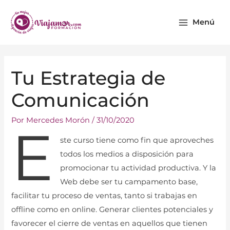
Ir
Main
al
Menú
Menu
contenido
Navegación
Tu Estrategia de
de
entradas
Comunicación
Por
Mercedes Morón
/
31/10/2020
E
ste curso tiene como fin que aproveches
todos los medios a disposición para
promocionar tu actividad productiva. Y la
Web debe ser tu campamento base,
facilitar tu proceso de ventas, tanto si trabajas en
offline como en online. Generar clientes potenciales y
favorecer el cierre de ventas en aquellos que tienen