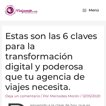
Ir
Main
al
Menú
Menu
contenido
Navegación
Estas son las 6 claves
de
entradas
para la
transformación
digital y poderosa
que tu agencia de
viajes necesita.
Deja un comentario
/ Por
Mercedes Morón
/
12/05/2020
ienvenido a la clase de hoy, que es